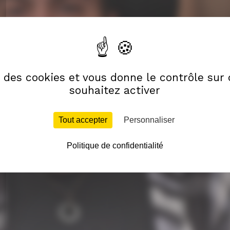
se des cookies et vous donne le contrôle sur
souhaitez activer
Tout accepter
Personnaliser
Politique de confidentialité