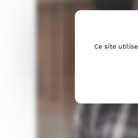
Ce site utili